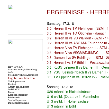
ERGEBNISSE - HERRE
Samstag, 17.3.18
3:0 Herren II vs TV Flehingen - SZM - 
3:0 Herren II vs TG Ötigheim - danach
3:2 Herren III vs VC Walldorf - SZM - 1
3:2 Herren III vs ASC MA-Feudenheim 
0:3 Herren V vs TV Flehingen II - SZM 
0:3 Herren V vs VSGMADJKMVC III - S
2:3 Damen I vs SV Bohlingen - SZM - 2
0:3 Herren I vs TV Bühl II - Pestalozziha
0:3 KuSG Leimen II vs Damen III - Geor
3:1 VSG Kleinsteinbach II vs Damen II -
3:0 TV Eppelheim vs Herren IV - Ernst-K
Sonntag, 18.3.18
U20 männl. in Kleinsteinbach
U16 weibl. (Quattro) in Mannheim
U13 weibl. in Hohensachsen
U13 männl. in Bühl